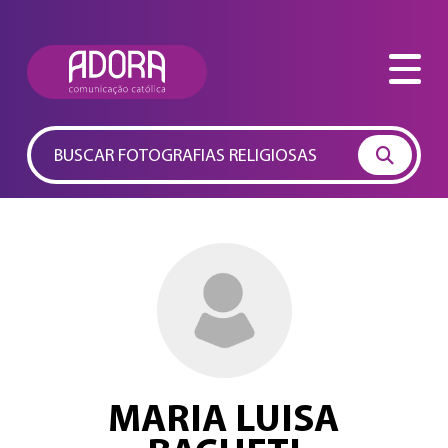
Pesquisas Populares:
Jesus
Maria
Eucaristia
Papa
Vaticano
MARIA LUISA