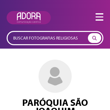
Pesquisas Populares:
Jesus
Maria
Eucaristia
Papa
Vaticano
PARÓQUIA SÃO